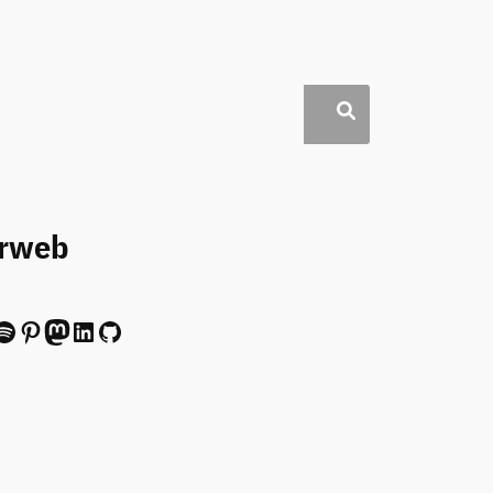
erweb
ify
Pinterest
Mastodon
LinkedIn
GitHub