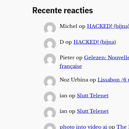
Recente reacties
Michel
op
HACKED! (bijna
D
op
HACKED! (bijna)
Pieter
op
Gelezen: Nouvelle
française
Noz Urbina
op
Lissabon /6 
ian
op
Slutt Telenet
ian
op
Slutt Telenet
photo into video ai
op
The