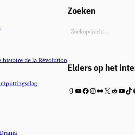
Zoeken
)
 histoire de la Révolution
Elders op het int
uitputtingsslag
Goodreads
YouTube
Facebook
Instagram
Flickr
X
Reddit
YouTube
TikTok
Spot
 Drama