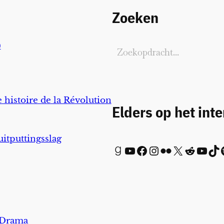
Zoeken
)
 histoire de la Révolution
Elders op het int
uitputtingsslag
Goodreads
YouTube
Facebook
Instagram
Flickr
X
Reddit
YouTube
TikTok
Spot
 Drama