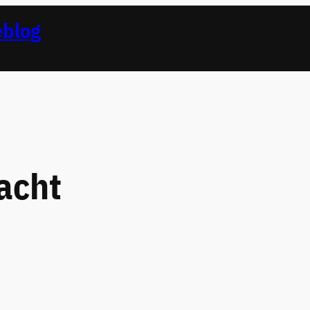
eblog
acht