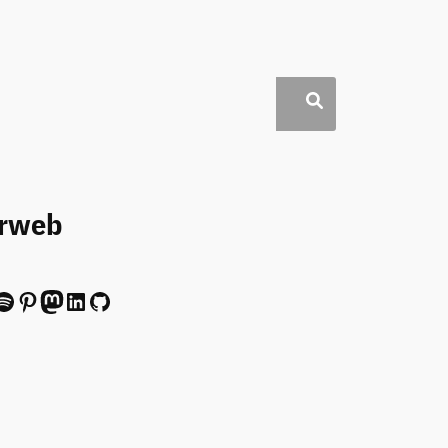
erweb
ify
Pinterest
Mastodon
LinkedIn
GitHub