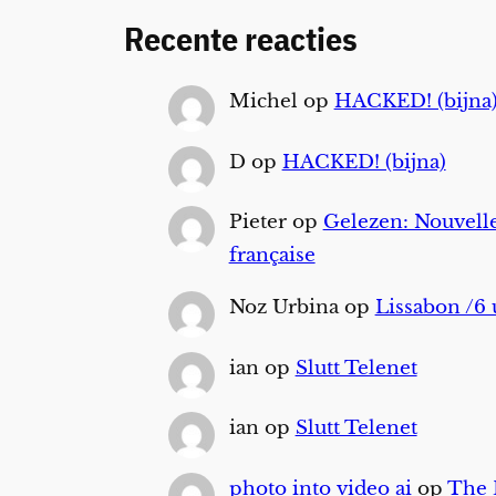
Recente reacties
Michel
op
HACKED! (bijna
D
op
HACKED! (bijna)
Pieter
op
Gelezen: Nouvelle
française
Noz Urbina
op
Lissabon /6 
ian
op
Slutt Telenet
ian
op
Slutt Telenet
photo into video ai
op
The