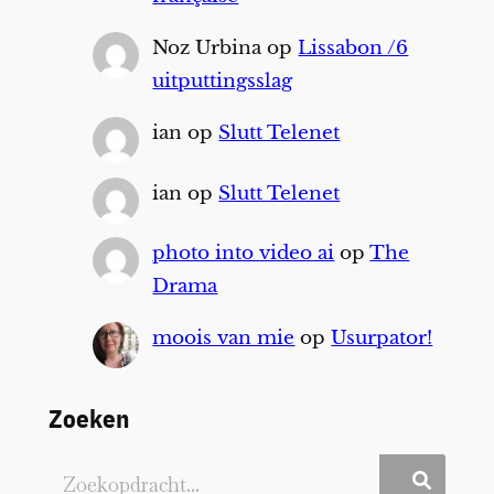
Noz Urbina
op
Lissabon /6
uitputtingsslag
ian
op
Slutt Telenet
ian
op
Slutt Telenet
photo into video ai
op
The
Drama
moois van mie
op
Usurpator!
Zoeken