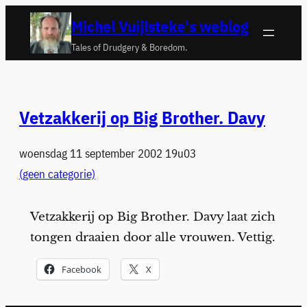
Ga
Michel Vuijlsteke's weblog
naar
Tales of Drudgery & Boredom.
de
inhoud
Vetzakkerij op Big Brother. Davy
woensdag 11 september 2002 19u03
(geen categorie)
Vetzakkerij op Big Brother. Davy laat zich
tongen draaien door alle vrouwen. Vettig.
Facebook
X