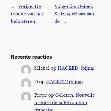
←
Vorige:
De
Volgende:
Oeioei,
moeite van het
Siska verklaart aan
beluisteren
de
→
Recente reacties
Michel
op
HACKED! (bijna)
D
op
HACKED! (bijna)
Pieter
op
Gelezen: Nouvelle
histoire de la Révolution
française