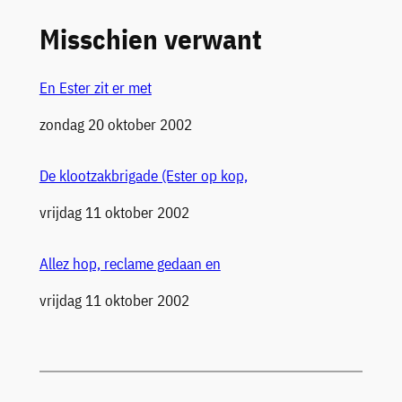
Misschien verwant
En Ester zit er met
Datum
zondag 20 oktober 2002
De klootzakbrigade (Ester op kop,
Datum
vrijdag 11 oktober 2002
Allez hop, reclame gedaan en
Datum
vrijdag 11 oktober 2002