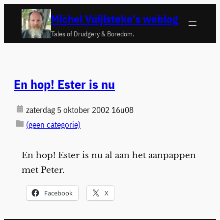
Ga
Michel Vuijlsteke's weblog
naar
Tales of Drudgery & Boredom.
de
inhoud
En hop! Ester is nu
zaterdag 5 oktober 2002 16u08
(geen categorie)
En hop! Ester is nu al aan het aanpappen
met Peter.
Facebook
X