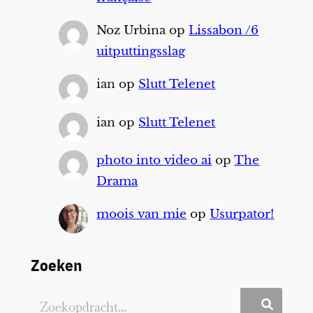
Noz Urbina
op
Lissabon /6
uitputtingsslag
ian
op
Slutt Telenet
ian
op
Slutt Telenet
photo into video ai
op
The
Drama
moois van mie
op
Usurpator!
Zoeken