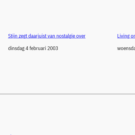
Stijn zegt daarjuist van nostalgie over
Living o
Datum
dinsdag 4 februari 2003
Datum
woensda