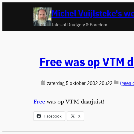
Ga
Michel Vuijlsteke's w
naar
de
Tales of Drudgery & Boredom.
inhoud
Free was op VTM d
zaterdag 5 oktober 2002 20u22
(geen 
Free
was op VTM daarjuist!
Facebook
X