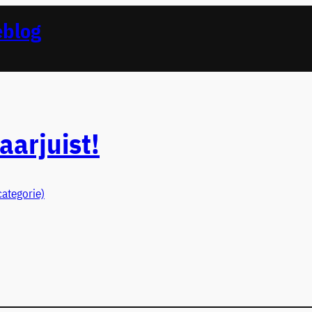
eblog
aarjuist!
categorie)