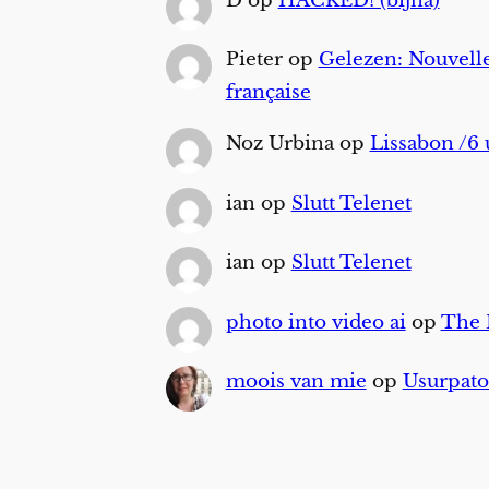
D
op
HACKED! (bijna)
Pieter
op
Gelezen: Nouvelle
française
Noz Urbina
op
Lissabon /6 
ian
op
Slutt Telenet
ian
op
Slutt Telenet
photo into video ai
op
The
moois van mie
op
Usurpato