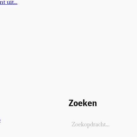
nt uit…
Zoeken
)