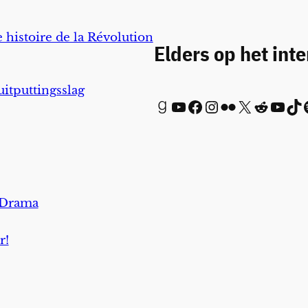
 histoire de la Révolution
Elders op het int
uitputtingsslag
Goodreads
YouTube
Facebook
Instagram
Flickr
X
Reddit
YouTube
TikTok
Spot
 Drama
r!