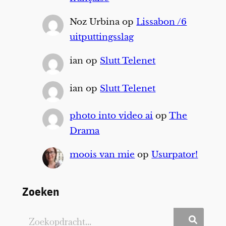
Noz Urbina
op
Lissabon /6
uitputtingsslag
ian
op
Slutt Telenet
ian
op
Slutt Telenet
photo into video ai
op
The
Drama
moois van mie
op
Usurpator!
Zoeken