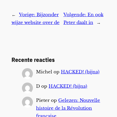
←
Vorige:
Bijzonder
Volgende:
En ook
wijze website over de
Peter daalt in
→
Recente reacties
Michel
op
HACKED! (bijna)
D
op
HACKED! (bijna)
Pieter
op
Gelezen: Nouvelle
histoire de la Révolution
française