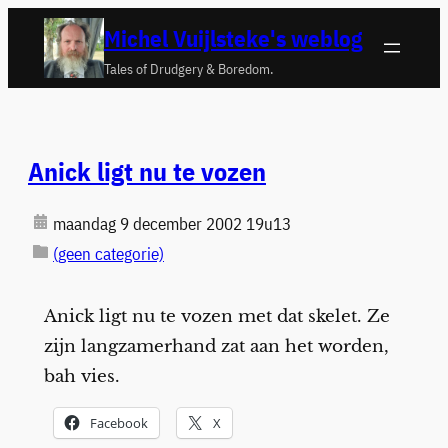
Ga
Michel Vuijlsteke's weblog
naar
Tales of Drudgery & Boredom.
de
inhoud
Anick ligt nu te vozen
maandag 9 december 2002 19u13
(geen categorie)
Anick ligt nu te vozen met dat skelet. Ze
zijn langzamerhand zat aan het worden,
bah vies.
Facebook
X