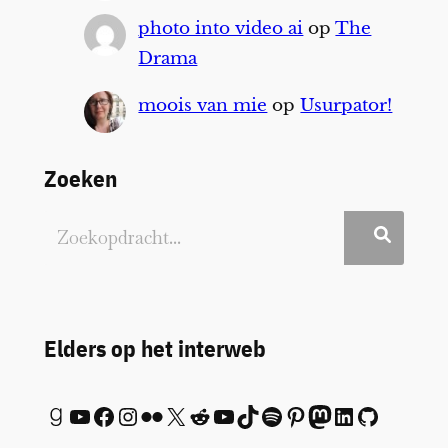
photo into video ai
op
The
Drama
moois van mie
op
Usurpator!
Zoeken
Elders op het interweb
Goodreads
YouTube
Facebook
Instagram
Flickr
X
Reddit
YouTube
TikTok
Spotify
Pinterest
Mastodon
LinkedIn
GitHub