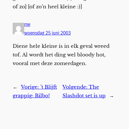
of zo] [of zo’n heel kleine :)]
me
woensdag 25 juni 2003
Diene hele kleine is in elk geval wreed
tof. Al wordt het ding wel bloody hot,
vooral met deze zomerdagen.
←
Vorige:
’t Blijft
Volgende:
The
grappig: Bilbo!
Slashdot set is up
→