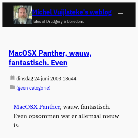
Ga
Michel Vuijlsteke's weblog
naar
Tales of Drudgery & Boredom.
de
inhoud
MacOSX Panther, wauw,
fantastisch. Even
dinsdag 24 juni 2003 18u44
(geen categorie)
MacOSX Panther
, wauw, fantastisch.
Even opsommen wat er allemaal nieuw
is: