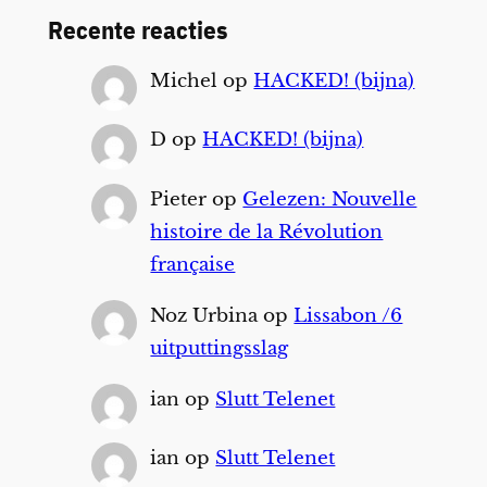
Recente reacties
Michel
op
HACKED! (bijna)
D
op
HACKED! (bijna)
Pieter
op
Gelezen: Nouvelle
histoire de la Révolution
française
Noz Urbina
op
Lissabon /6
uitputtingsslag
ian
op
Slutt Telenet
ian
op
Slutt Telenet