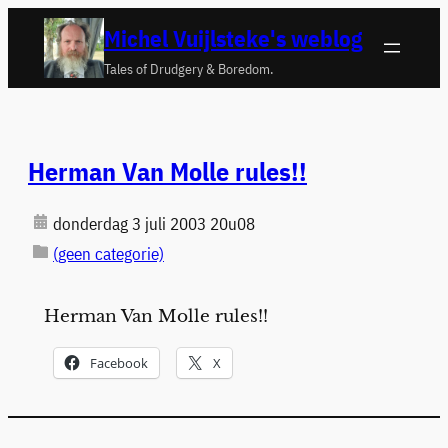
Ga
Michel Vuijlsteke's weblog
naar
Tales of Drudgery & Boredom.
de
inhoud
Herman Van Molle rules!!
donderdag 3 juli 2003 20u08
(geen categorie)
Herman Van Molle rules!!
Facebook
X