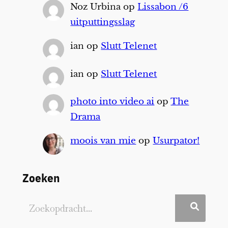
Noz Urbina
op
Lissabon /6
uitputtingsslag
ian
op
Slutt Telenet
ian
op
Slutt Telenet
photo into video ai
op
The
Drama
moois van mie
op
Usurpator!
Zoeken