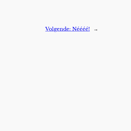
Volgende:
Néééé!
→