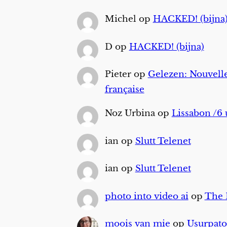
Michel
op
HACKED! (bijna
D
op
HACKED! (bijna)
Pieter
op
Gelezen: Nouvelle
française
Noz Urbina
op
Lissabon /6 
ian
op
Slutt Telenet
ian
op
Slutt Telenet
photo into video ai
op
The
moois van mie
op
Usurpato