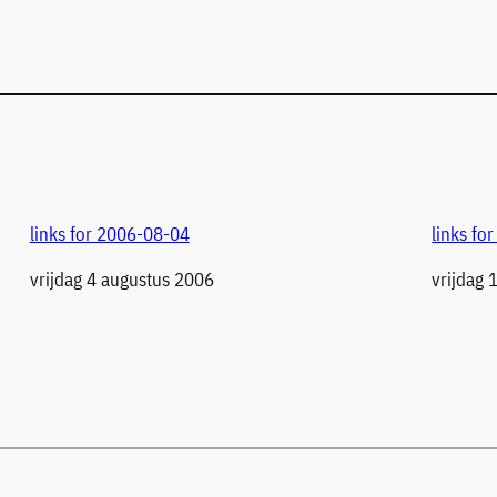
links for 2006-08-04
links fo
Datum
vrijdag 4 augustus 2006
Datum
vrijdag 