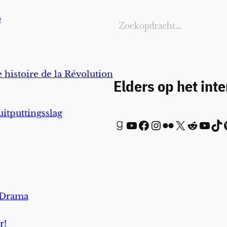
)
 histoire de la Révolution
Elders op het int
uitputtingsslag
Goodreads
YouTube
Facebook
Instagram
Flickr
X
Reddit
YouTube
TikTok
Spot
 Drama
r!