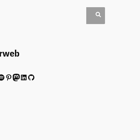
erweb
ify
Pinterest
Mastodon
LinkedIn
GitHub