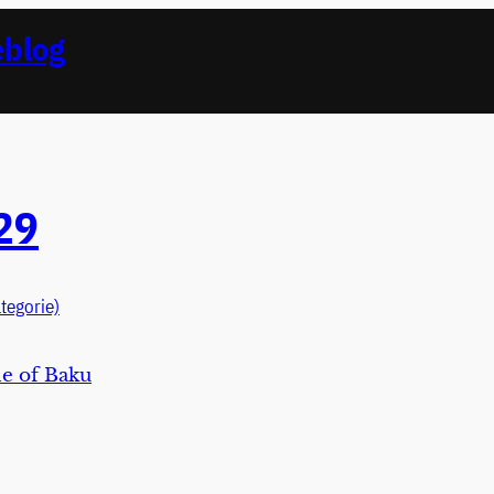
eblog
29
tegorie)
le of Baku