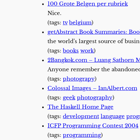
100 Grote Belgen per rubriek
Nice.
(tags:
tv
belgium
)
getAbstract Book Summaries: Bo
the world’s largest source of bus
(tags:
books
work
)
2Bangkok.com – Luang Sathorn 
Anyone remember the abandoned m
(tags:
photograpy
)
Colossal Images – IanAlbert.com
(tags:
geek
photography
)
The Haskell Home Page
(tags:
development
language
pro
ICFP Programming Contest 2004
(tags:
programming
)