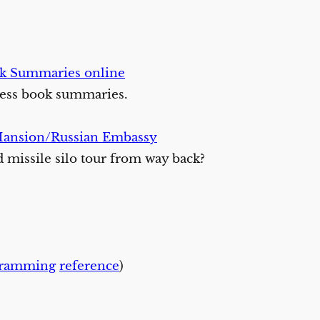
ok Summaries online
iness book summaries.
Mansion/Russian Embassy
issile silo tour from way back?
gramming
reference
)