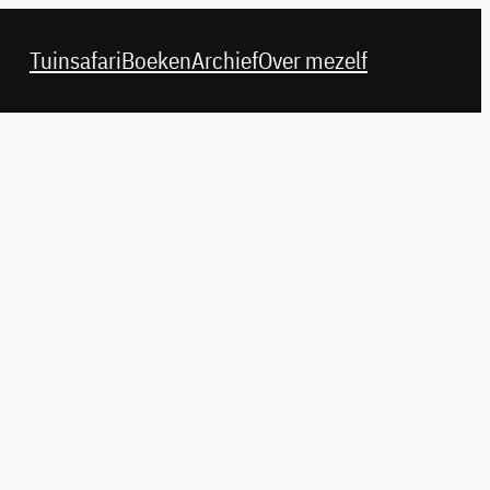
Tuinsafari
Boeken
Archief
Over mezelf