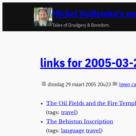
Ga
Michel Vuijlsteke's w
naar
de
Tales of Drudgery & Boredom.
inhoud
links for 2005-03-
dinsdag 29 maart 2005 20u23
(geen ca
The Oil Fields and the Fire Temp
(tags:
travel
)
The Behistun Inscription
(tags:
language
travel
)