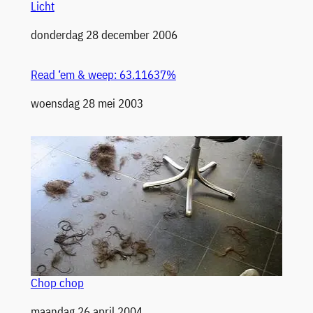
Licht
Datum
donderdag 28 december 2006
Read ‘em & weep: 63.11637%
Datum
woensdag 28 mei 2003
Chop chop
Datum
maandag 26 april 2004