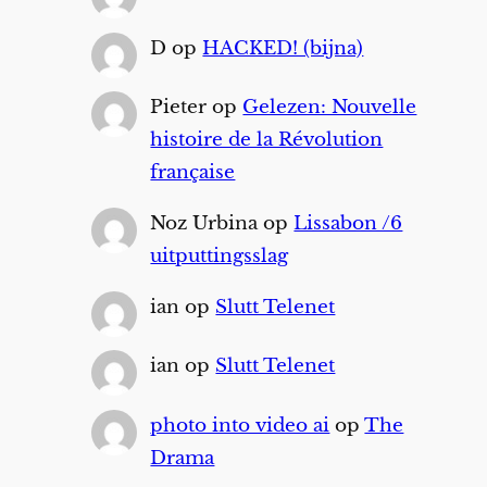
D
op
HACKED! (bijna)
Pieter
op
Gelezen: Nouvelle
histoire de la Révolution
française
Noz Urbina
op
Lissabon /6
uitputtingsslag
ian
op
Slutt Telenet
ian
op
Slutt Telenet
photo into video ai
op
The
Drama