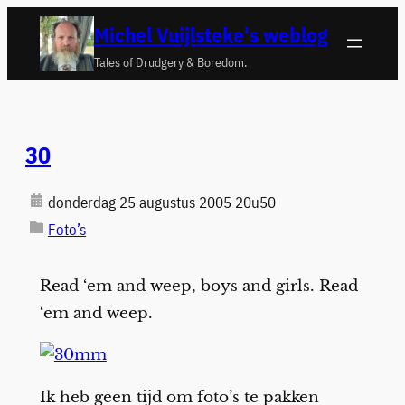
Ga
Michel Vuijlsteke's weblog
naar
Tales of Drudgery & Boredom.
de
inhoud
30
donderdag 25 augustus 2005 20u50
Foto’s
Read ‘em and weep, boys and girls. Read
‘em and weep.
Ik heb geen tijd om foto’s te pakken