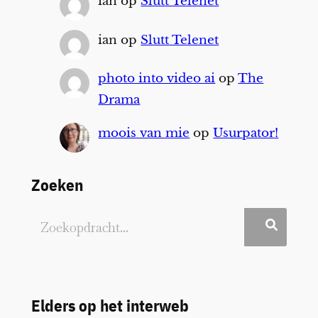
ian
op
Slutt Telenet
ian
op
Slutt Telenet
photo into video ai
op
The
Drama
moois van mie
op
Usurpator!
Zoeken
Elders op het interweb