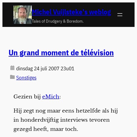
Ga
Michel Vuijlsteke's weblog
naar
Tales of Drudgery & Boredom.
de
inhoud
Un grand moment de télévision
dinsdag 24 juli 2007 23u01
Sonstiges
Gezien bij
eMich
:
Hij zegt nog maar eens hetzelfde als hij
in honderdvijftig interviews tevoren
gezegd heeft, maar toch.