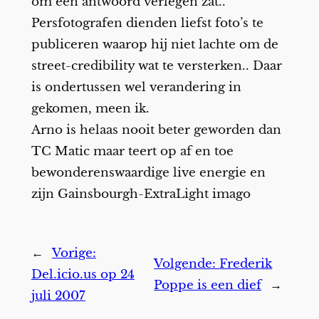
om een antwoord verlegen zat..
Persfotografen dienden liefst foto’s te
publiceren waarop hij niet lachte om de
street-credibility wat te versterken.. Daar
is ondertussen wel verandering in
gekomen, meen ik.
Arno is helaas nooit beter geworden dan
TC Matic maar teert op af en toe
bewonderenswaardige live energie en
zijn Gainsbourgh-ExtraLight imago
←
Vorige:
Volgende:
Frederik
Del.icio.us op 24
Poppe is een dief
→
juli 2007