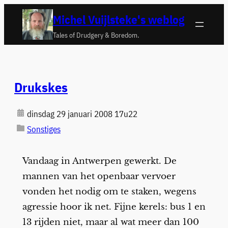
Ga
Michel Vuijlsteke's weblog
naar
Tales of Drudgery & Boredom.
de
inhoud
Drukskes
dinsdag 29 januari 2008 17u22
Sonstiges
Vandaag in Antwerpen gewerkt. De
mannen van het openbaar vervoer
vonden het nodig om te staken, wegens
agressie hoor ik net. Fijne kerels: bus 1 en
13 rijden niet, maar al wat meer dan 100