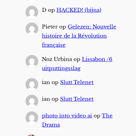
D
op
HACKED! (bijna)
Pieter
op
Gelezen: Nouvelle
histoire de la Révolution
française
Noz Urbina
op
Lissabon /6
uitputtingsslag
ian
op
Slutt Telenet
ian
op
Slutt Telenet
photo into video ai
op
The
Drama