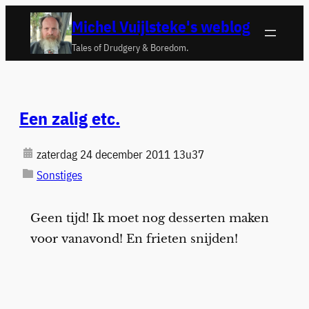
Ga
Michel Vuijlsteke's weblog
naar
Tales of Drudgery & Boredom.
de
inhoud
Een zalig etc.
zaterdag 24 december 2011 13u37
Sonstiges
Geen tijd! Ik moet nog desserten maken
voor vanavond! En frieten snijden!