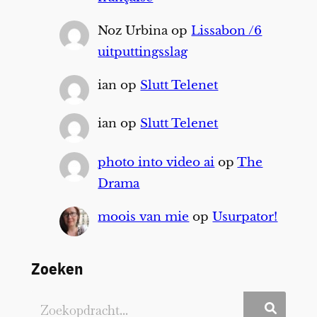
Noz Urbina
op
Lissabon /6
uitputtingsslag
ian
op
Slutt Telenet
ian
op
Slutt Telenet
photo into video ai
op
The
Drama
moois van mie
op
Usurpator!
Zoeken