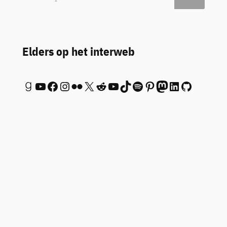
Elders op het interweb
Goodreads
YouTube
Facebook
Instagram
Flickr
X
Reddit
YouTube
TikTok
Spotify
Pinterest
Mastodon
LinkedIn
GitHub