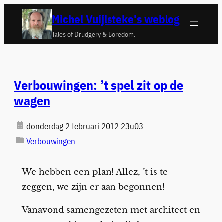
Ga
Michel Vuijlsteke's weblog
naar
Tales of Drudgery & Boredom.
de
inhoud
Verbouwingen: ’t spel zit op de
wagen
donderdag 2 februari 2012 23u03
Verbouwingen
We hebben een plan! Allez, ’t is te
zeggen, we zijn er aan begonnen!
Vanavond samengezeten met architect en