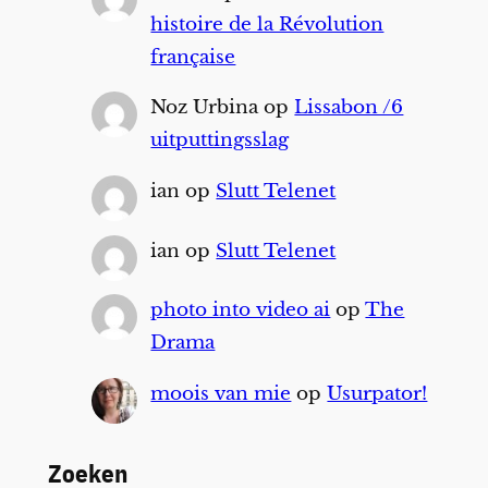
histoire de la Révolution
française
Noz Urbina
op
Lissabon /6
uitputtingsslag
ian
op
Slutt Telenet
ian
op
Slutt Telenet
photo into video ai
op
The
Drama
moois van mie
op
Usurpator!
Zoeken