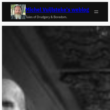
Ga
Michel Vuijlsteke's weblog
naar
Tales of Drudgery & Boredom.
de
inhoud