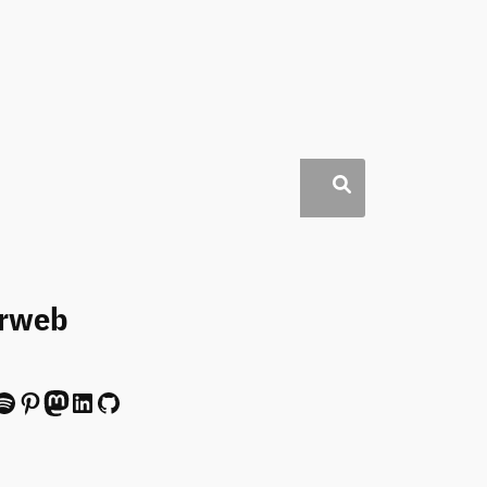
erweb
ify
Pinterest
Mastodon
LinkedIn
GitHub