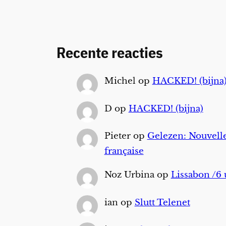
Recente reacties
Michel
op
HACKED! (bijna
D
op
HACKED! (bijna)
Pieter
op
Gelezen: Nouvelle
française
Noz Urbina
op
Lissabon /6 
ian
op
Slutt Telenet