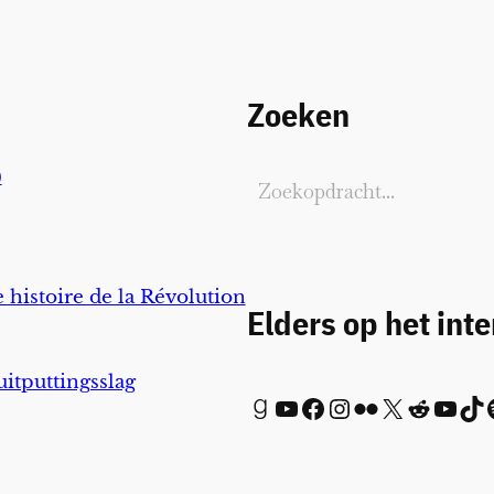
Zoeken
)
 histoire de la Révolution
Elders op het int
uitputtingsslag
Goodreads
YouTube
Facebook
Instagram
Flickr
X
Reddit
YouTube
TikTok
Spot