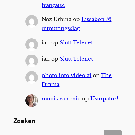
française
Noz Urbina
op
Lissabon /6
uitputtingsslag
ian
op
Slutt Telenet
ian
op
Slutt Telenet
photo into video ai
op
The
Drama
moois van mie
op
Usurpator!
Zoeken