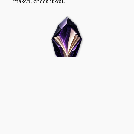
maken, check it out:
Verder heb ik ook een hele resem AI’s op
mijn computer gezet om te testen, en
ben ik er helemaal in geslaagd om mijn
geheugen helemaal vol te doen lopen.
Grrr. Tijd om echt wat meer diskruimte
te hebben. En misschien moet ik maar