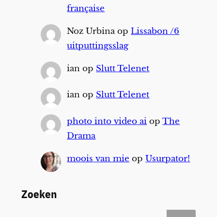
française
Noz Urbina
op
Lissabon /6
uitputtingsslag
ian
op
Slutt Telenet
ian
op
Slutt Telenet
photo into video ai
op
The
Drama
moois van mie
op
Usurpator!
Zoeken