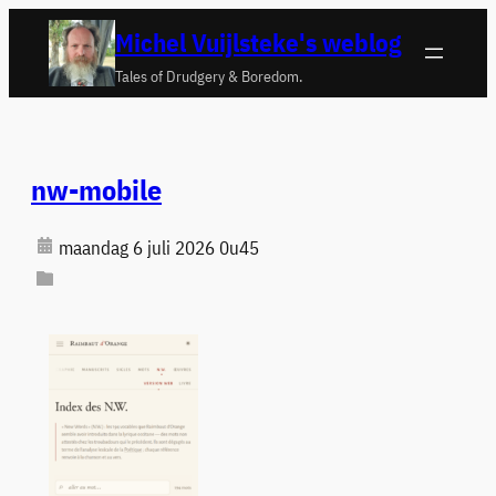
Ga
Michel Vuijlsteke's weblog
naar
Tales of Drudgery & Boredom.
de
inhoud
nw-mobile
maandag 6 juli 2026 0u45