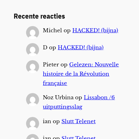
Recente reacties
Michel
op
HACKED! (bijna)
D
op
HACKED! (bijna)
Pieter
op
Gelezen: Nouvelle
histoire de la Révolution
française
Noz Urbina
op
Lissabon /6
uitputtingsslag
ian
op
Slutt Telenet
ian
op
Slutt Telenet