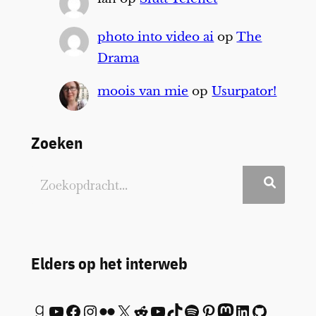
photo into video ai
op
The
Drama
moois van mie
op
Usurpator!
Zoeken
Elders op het interweb
Goodreads
YouTube
Facebook
Instagram
Flickr
X
Reddit
YouTube
TikTok
Spotify
Pinterest
Mastodon
LinkedIn
GitHub