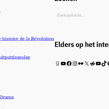
)
 histoire de la Révolution
Elders op het int
uitputtingsslag
Goodreads
YouTube
Facebook
Instagram
Flickr
X
Reddit
YouTube
TikTok
Spot
 Drama