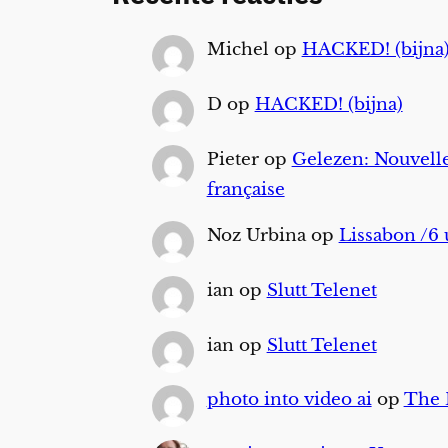
Michel
op
HACKED! (bijna
D
op
HACKED! (bijna)
Pieter
op
Gelezen: Nouvelle
française
Noz Urbina
op
Lissabon /6 
ian
op
Slutt Telenet
ian
op
Slutt Telenet
photo into video ai
op
The