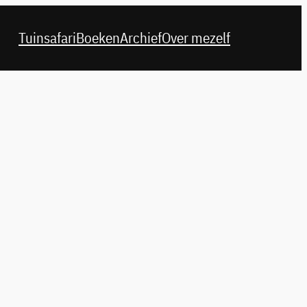
Tuinsafari
Boeken
Archief
Over mezelf