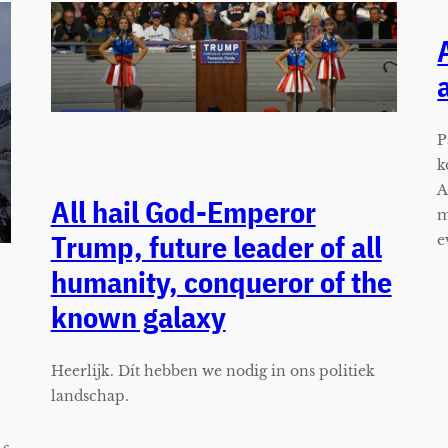
P
k
A
All hail God-Emperor
m
Trump, future leader of all
e
humanity, conqueror of the
known galaxy
Heerlijk. Dít hebben we nodig in ons politiek
landschap.