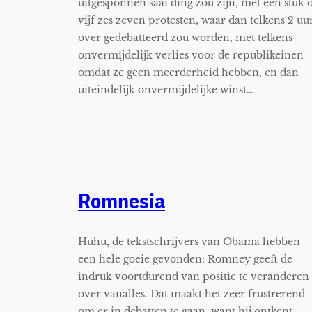
uitgesponnen saai ding zou zijn, met een stuk 
vijf zes zeven protesten, waar dan telkens 2 uu
over gedebatteerd zou worden, met telkens
onvermijdelijk verlies voor de republikeinen
omdat ze geen meerderheid hebben, en dan
uiteindelijk onvermijdelijke winst…
Romnesia
Huhu, de tekstschrijvers van Obama hebben
een hele goeie gevonden: Romney geeft de
indruk voortdurend van positie te veranderen
over vanalles. Dat maakt het zeer frustrerend
om er in debatten te gaan, want hij ontkent