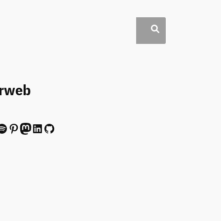
erweb
ify
Pinterest
Mastodon
LinkedIn
GitHub