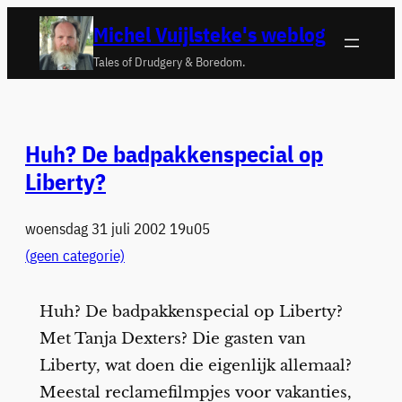
Ga
Michel Vuijlsteke's weblog
naar
Tales of Drudgery & Boredom.
de
inhoud
Huh? De badpakkenspecial op
Liberty?
woensdag 31 juli 2002 19u05
(geen categorie)
Huh? De badpakkenspecial op Liberty?
Met Tanja Dexters? Die gasten van
Liberty, wat doen die eigenlijk allemaal?
Meestal reclamefilmpjes voor vakanties,