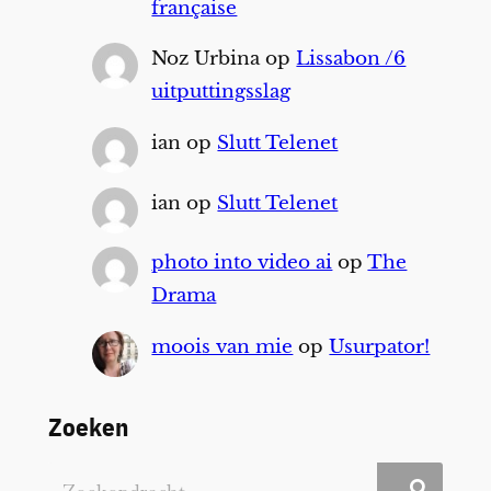
française
Noz Urbina
op
Lissabon /6
uitputtingsslag
ian
op
Slutt Telenet
ian
op
Slutt Telenet
photo into video ai
op
The
Drama
moois van mie
op
Usurpator!
Zoeken