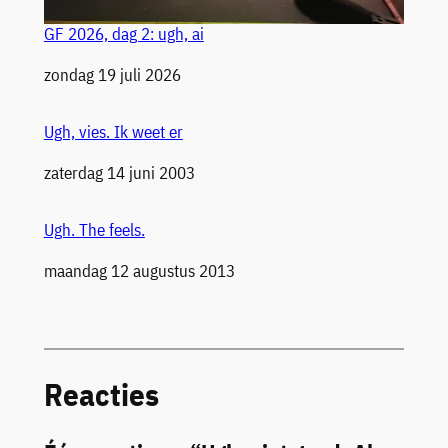
GF 2026, dag 2: ugh, ai
Datum
zondag 19 juli 2026
Ugh, vies. Ik weet er
Datum
zaterdag 14 juni 2003
Ugh. The feels.
Datum
maandag 12 augustus 2013
Reacties