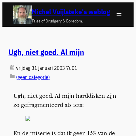
Ga
Michel Vuijlsteke's weblog
naar
Tales of Drudgery & Boredom.
de
inhoud
Ugh, niet goed. Al mijn
vrijdag 31 januari 2003 7u01
(geen categorie)
Ugh, niet goed. Al mijn harddisken zijn
zo gefragmenteerd als iets:
En de miserie is dat ik geen 15% van de