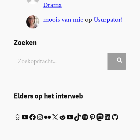
Drama
moois van mie
op
Usurpator!
Zoeken
Elders op het interweb
Goodreads
YouTube
Facebook
Instagram
Flickr
X
Reddit
YouTube
TikTok
Spotify
Pinterest
Mastodon
LinkedIn
GitHub