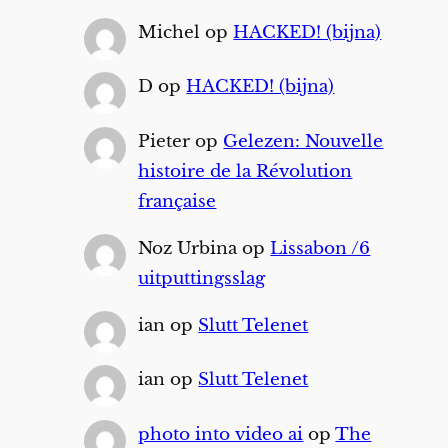
Michel
op
HACKED! (bijna)
D
op
HACKED! (bijna)
Pieter
op
Gelezen: Nouvelle
histoire de la Révolution
française
Noz Urbina
op
Lissabon /6
uitputtingsslag
ian
op
Slutt Telenet
ian
op
Slutt Telenet
photo into video ai
op
The