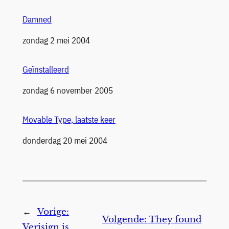
Damned
Datum
zondag 2 mei 2004
Geïnstalleerd
Datum
zondag 6 november 2005
Movable Type, laatste keer
Datum
donderdag 20 mei 2004
←
Vorige:
Volgende:
They found
Verisign is