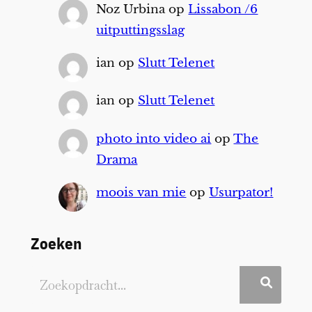
Noz Urbina
op
Lissabon /6
uitputtingsslag
ian
op
Slutt Telenet
ian
op
Slutt Telenet
photo into video ai
op
The
Drama
moois van mie
op
Usurpator!
Zoeken