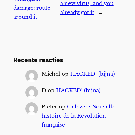
a new virus, and you
damage: route
already got it
→
around it
Recente reacties
Michel
op
HACKED! (bijna)
D
op
HACKED! (bijna)
Pieter
op
Gelezen: Nouvelle
histoire de la Révolution
française