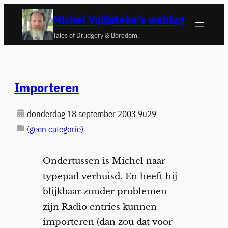
Ga
Michel Vuijlsteke's weblog
naar
Tales of Drudgery & Boredom.
de
inhoud
Importeren
donderdag 18 september 2003 9u29
(geen categorie)
Ondertussen is Michel naar
typepad verhuisd. En heeft hij
blijkbaar zonder problemen
zijn Radio entries kunnen
importeren (dan zou dat voor