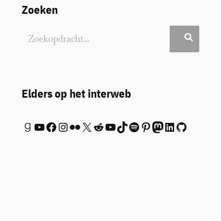
Zoeken
Elders op het interweb
Goodreads
YouTube
Facebook
Instagram
Flickr
X
Reddit
YouTube
TikTok
Spotify
Pinterest
Mastodon
LinkedIn
GitHub