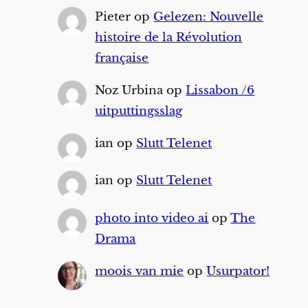
Pieter
op
Gelezen: Nouvelle
histoire de la Révolution
française
Noz Urbina
op
Lissabon /6
uitputtingsslag
ian
op
Slutt Telenet
ian
op
Slutt Telenet
photo into video ai
op
The
Drama
moois van mie
op
Usurpator!