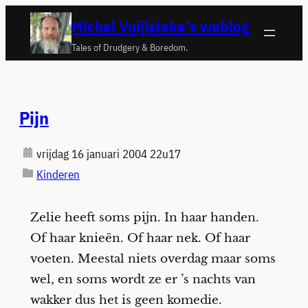
Ga
Michel Vuijlsteke's weblog
naar
Tales of Drudgery & Boredom.
de
inhoud
Pijn
vrijdag 16 januari 2004 22u17
Kinderen
Zelie heeft soms pijn. In haar handen.
Of haar knieën. Of haar nek. Of haar
voeten. Meestal niets overdag maar soms
wel, en soms wordt ze er ’s nachts van
wakker dus het is geen komedie.