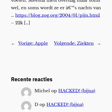
voeten. Meestal niets overdag maar soms
wel, en soms wordt ze er â€™s nachts van
…
https://blog.zog.org/2004/01/pijn.html
– 22k […]
←
Vorige:
Apple
Volgende:
Ziekten
→
Recente reacties
Michel
op
HACKED! (bijna)
D
op
HACKED! (bijna)