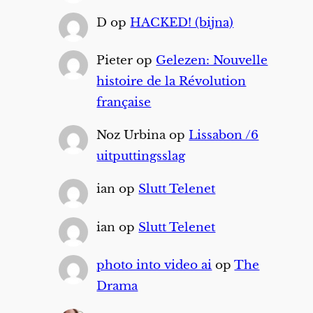
D
op
HACKED! (bijna)
Pieter
op
Gelezen: Nouvelle
histoire de la Révolution
française
Noz Urbina
op
Lissabon /6
uitputtingsslag
ian
op
Slutt Telenet
ian
op
Slutt Telenet
photo into video ai
op
The
Drama