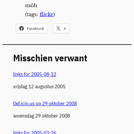
môh
(tags:
flickr
)
Facebook
X
Misschien verwant
links for 2005-08-12
Datum
vrijdag 12 augustus 2005
Del.icio.us op 29 oktober 2008
Datum
woensdag 29 oktober 2008
links for 2005-03-26