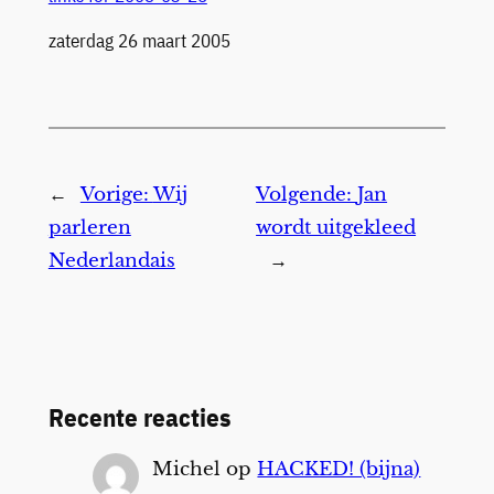
Datum
zaterdag 26 maart 2005
←
Vorige:
Wij
Volgende:
Jan
parleren
wordt uitgekleed
Nederlandais
→
Recente reacties
Michel
op
HACKED! (bijna)