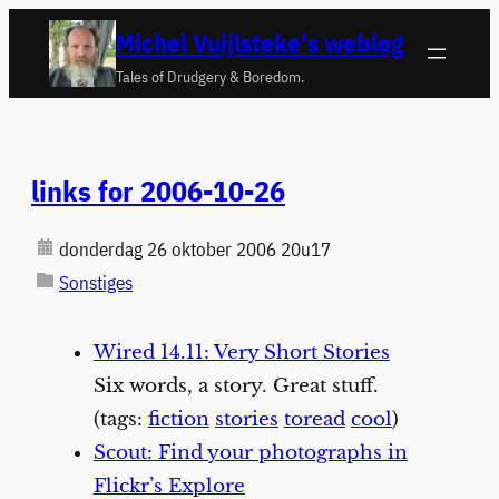
Ga
Michel Vuijlsteke's weblog
naar
Tales of Drudgery & Boredom.
de
inhoud
links for 2006-10-26
donderdag 26 oktober 2006 20u17
Sonstiges
Wired 14.11: Very Short Stories
Six words, a story. Great stuff.
(tags:
fiction
stories
toread
cool
)
Scout: Find your photographs in
Flickr’s Explore