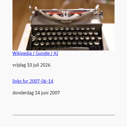
Wikipedia / Google / AI
Datum
vrijdag 10 juli 2026
links for 2007-06-14
Datum
donderdag 14 juni 2007