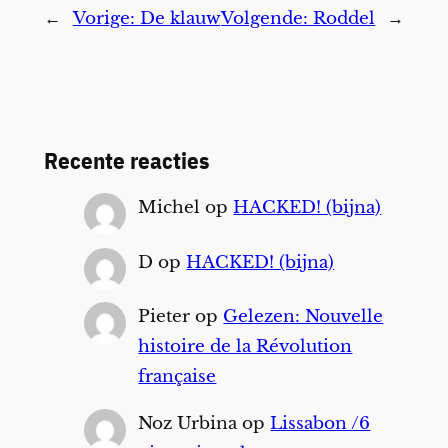
←
Vorige:
De klauw
Volgende:
Roddel
→
Recente reacties
Michel
op
HACKED! (bijna)
D
op
HACKED! (bijna)
Pieter
op
Gelezen: Nouvelle
histoire de la Révolution
française
Noz Urbina
op
Lissabon /6