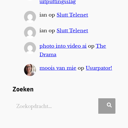
uitputtingsslag
ian
op
Slutt Telenet
ian
op
Slutt Telenet
photo into video ai
op
The
Drama
moois van mie
op
Usurpator!
Zoeken