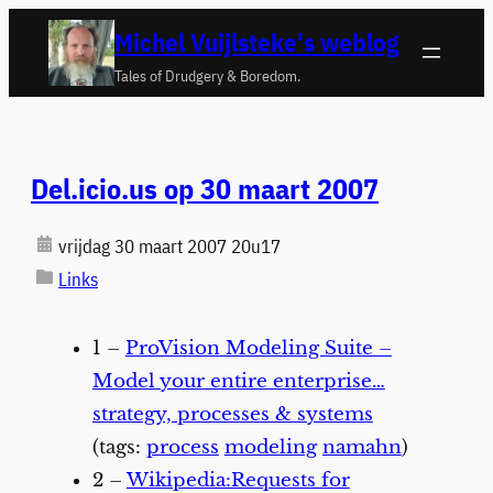
Ga
Michel Vuijlsteke's weblog
naar
Tales of Drudgery & Boredom.
de
inhoud
Del.icio.us op 30 maart 2007
vrijdag 30 maart 2007 20u17
Links
1 –
ProVision Modeling Suite –
Model your entire enterprise…
strategy, processes & systems
(tags:
process
modeling
namahn
)
2 –
Wikipedia:Requests for