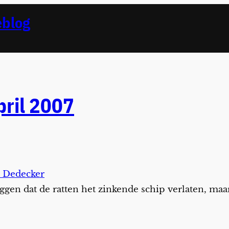
eblog
pril 2007
t Dedecker
eggen dat de ratten het zinkende schip verlaten, maar