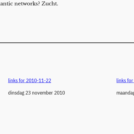
antic networks? Zucht.
links for 2010-11-22
links fo
Datum
dinsdag 23 november 2010
Datum
maandag