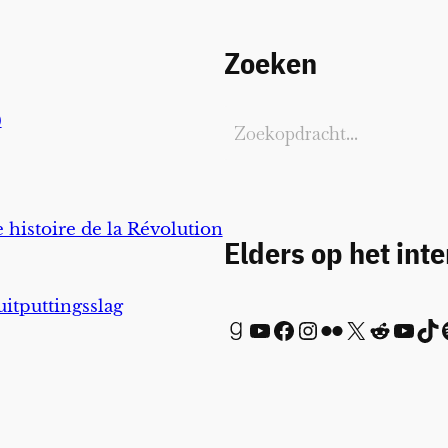
Zoeken
)
 histoire de la Révolution
Elders op het int
uitputtingsslag
Goodreads
YouTube
Facebook
Instagram
Flickr
X
Reddit
YouTube
TikTok
Spot