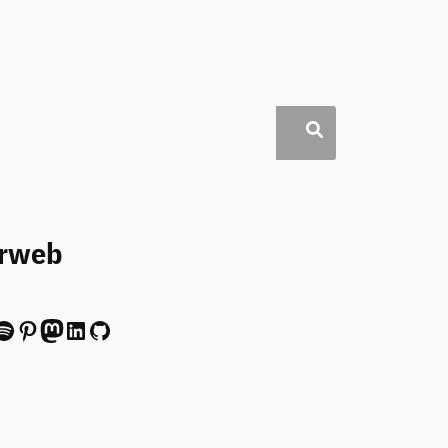
erweb
ify
Pinterest
Mastodon
LinkedIn
GitHub