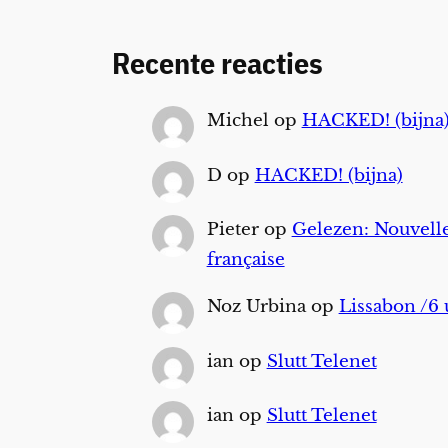
Recente reacties
Michel
op
HACKED! (bijna
D
op
HACKED! (bijna)
Pieter
op
Gelezen: Nouvelle
française
Noz Urbina
op
Lissabon /6 
ian
op
Slutt Telenet
ian
op
Slutt Telenet