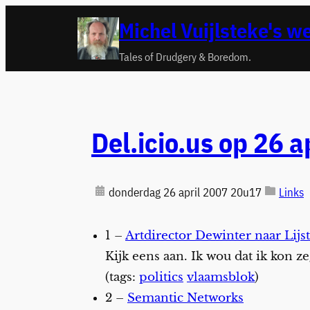
Ga
Michel Vuijlsteke's w
naar
de
Tales of Drudgery & Boredom.
inhoud
Del.icio.us op 26 a
donderdag 26 april 2007 20u17
Links
1 –
Artdirector Dewinter naar Lijs
Kijk eens aan. Ik wou dat ik kon z
(tags:
politics
vlaamsblok
)
2 –
Semantic Networks