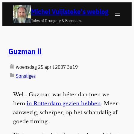
Ga
Michel Vuijlsteke's weblog
naar
Tales of Drudgery & Boredom.
de
inhoud
Guzman ii
woensdag 25 april 2007 3u19
Sonstiges
Wel… Guzman was béter dan toen we
hem
in Rotterdam gezien hebben
. Meer
aanwezig, scherper, op het schandalig af
goede timing.