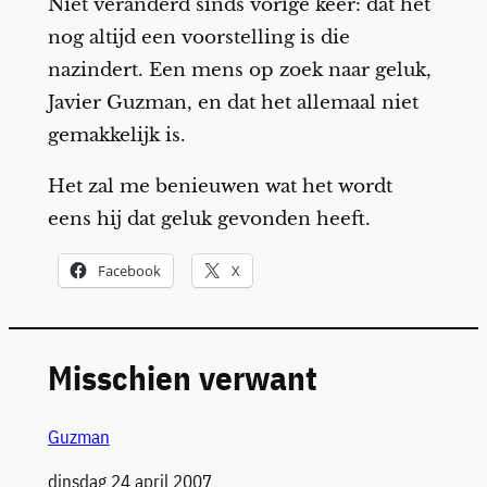
Niet veranderd sinds vorige keer: dat het
nog altijd een voorstelling is die
nazindert. Een mens op zoek naar geluk,
Javier Guzman, en dat het allemaal niet
gemakkelijk is.
Het zal me benieuwen wat het wordt
eens hij dat geluk gevonden heeft.
Facebook
X
Misschien verwant
Guzman
Datum
dinsdag 24 april 2007