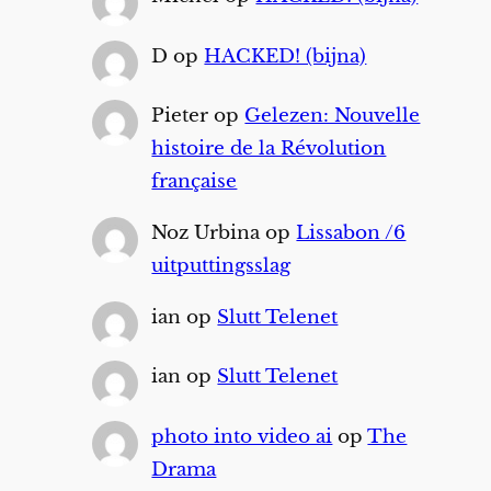
D
op
HACKED! (bijna)
Pieter
op
Gelezen: Nouvelle
histoire de la Révolution
française
Noz Urbina
op
Lissabon /6
uitputtingsslag
ian
op
Slutt Telenet
ian
op
Slutt Telenet
photo into video ai
op
The
Drama