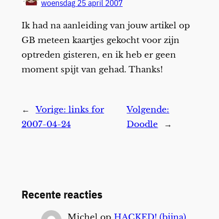
woensdag 25 april 2007
Ik had na aanleiding van jouw artikel op
GB meteen kaartjes gekocht voor zijn
optreden gisteren, en ik heb er geen
moment spijt van gehad. Thanks!
←
Vorige:
links for
Volgende:
2007-04-24
Doodle
→
Recente reacties
Michel
op
HACKED! (bijna)