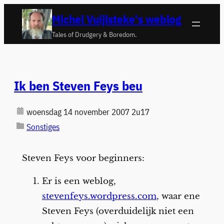
Ga
Michel Vuijlsteke's weblog
naar
Tales of Drudgery & Boredom.
de
inhoud
Ik ben Steven Feys beu
woensdag 14 november 2007 2u17
Sonstiges
Steven Feys voor beginners:
Er is een weblog,
stevenfeys.wordpress.com
, waar ene
Steven Feys (overduidelijk niet een