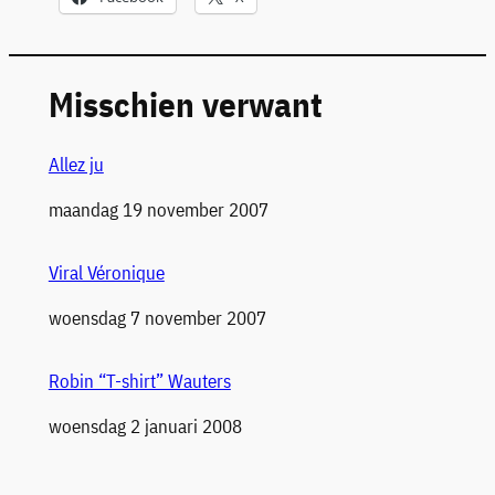
Misschien verwant
Allez ju
Datum
maandag 19 november 2007
Viral Véronique
Datum
woensdag 7 november 2007
Robin “T-shirt” Wauters
Datum
woensdag 2 januari 2008