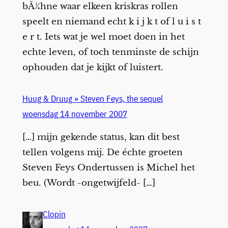
bÃ¼hne waar elkeen kriskras rollen
speelt en niemand echt k i j k t of l u i s t
e r t. Iets wat je wel moet doen in het
echte leven, of toch tenminste de schijn
ophouden dat je kijkt of luistert.
Huug & Druug » Steven Feys, the sequel
woensdag 14 november 2007
[…] mijn gekende status, kan dit best
tellen volgens mij. De échte groeten
Steven Feys Ondertussen is Michel het
beu. (Wordt -ongetwijfeld- […]
Clopin