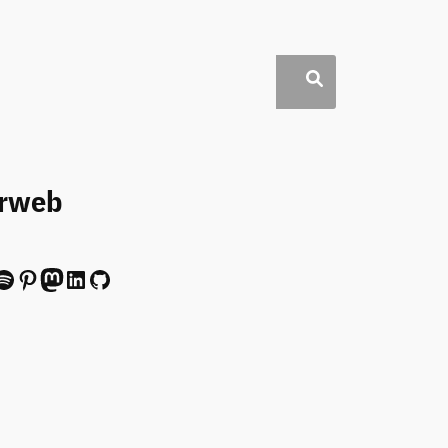
erweb
ify
Pinterest
Mastodon
LinkedIn
GitHub