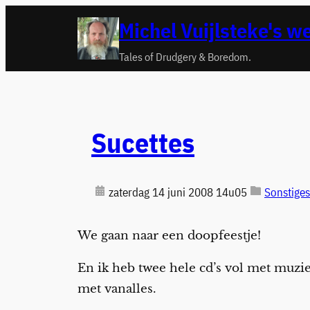
Ga
Michel Vuijlsteke's w
naar
de
Tales of Drudgery & Boredom.
inhoud
Sucettes
zaterdag 14 juni 2008 14u05
Sonstiges
We gaan naar een doopfeestje!
En ik heb twee hele cd’s vol met muz
met vanalles.