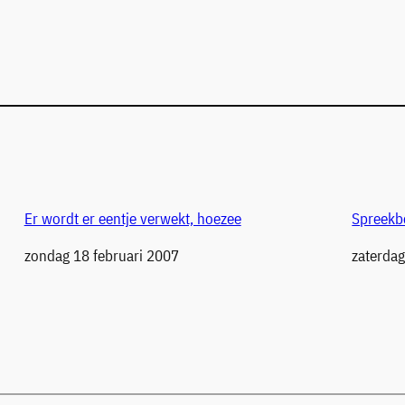
Er wordt er eentje verwekt, hoezee
Spreekb
Datum
zondag 18 februari 2007
Datum
zaterda