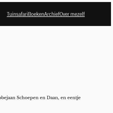
Tuinsafari
Boeken
Archief
Over mezelf
obbejaan Schoepen en Daan, en eentje