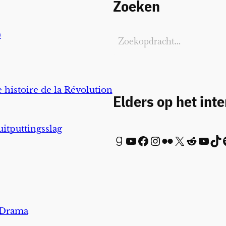
Zoeken
)
 histoire de la Révolution
Elders op het int
uitputtingsslag
Goodreads
YouTube
Facebook
Instagram
Flickr
X
Reddit
YouTube
TikTok
Spot
 Drama