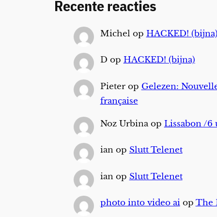
Recente reacties
Michel
op
HACKED! (bijna
D
op
HACKED! (bijna)
Pieter
op
Gelezen: Nouvelle
française
Noz Urbina
op
Lissabon /6 
ian
op
Slutt Telenet
ian
op
Slutt Telenet
photo into video ai
op
The