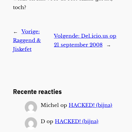
toch?
←
Vorige:
Volgende:
Del.icio.us op
Raggend &
21 september 2008
→
Jiskefet
Recente reacties
Michel
op
HACKED! (bijna)
D
op
HACKED! (bijna)