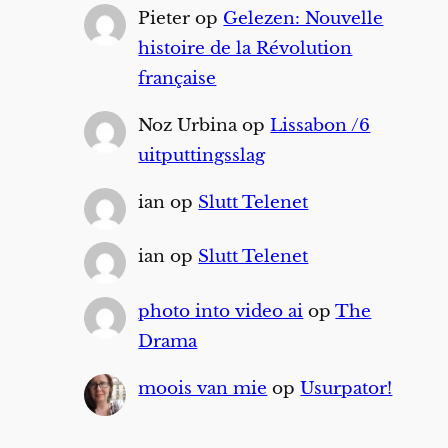
Pieter
op
Gelezen: Nouvelle
histoire de la Révolution
française
Noz Urbina
op
Lissabon /6
uitputtingsslag
ian
op
Slutt Telenet
ian
op
Slutt Telenet
photo into video ai
op
The
Drama
moois van mie
op
Usurpator!