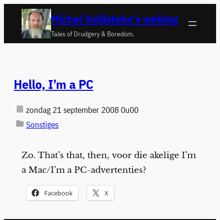
Ga
Michel Vuijlsteke's weblog
naar
Tales of Drudgery & Boredom.
de
inhoud
Hello, I’m a PC
zondag 21 september 2008 0u00
Sonstiges
Zo. That’s that, then, voor die akelige I’m
a Mac/I’m a PC-advertenties?
Facebook
X