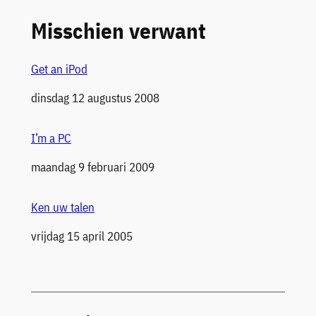
Misschien verwant
Get an iPod
Datum
dinsdag 12 augustus 2008
I’m a PC
Datum
maandag 9 februari 2009
Ken uw talen
Datum
vrijdag 15 april 2005