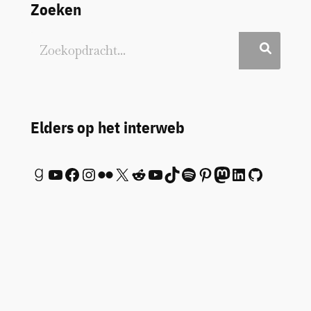
Zoeken
Elders op het interweb
Goodreads
YouTube
Facebook
Instagram
Flickr
X
Reddit
YouTube
TikTok
Spotify
Pinterest
Mastodon
LinkedIn
GitHub