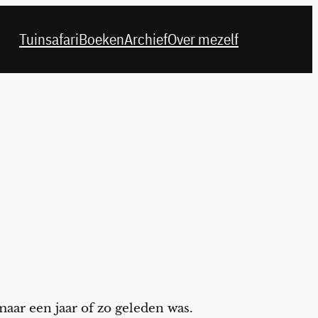
Tuinsafari
Boeken
Archief
Over mezelf
 maar een jaar of zo geleden was.