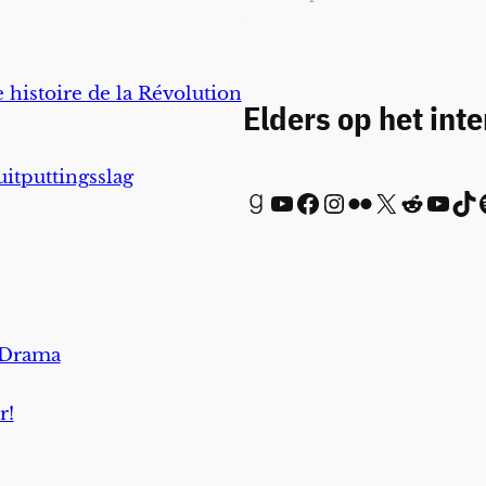
 histoire de la Révolution
Elders op het int
uitputtingsslag
Goodreads
YouTube
Facebook
Instagram
Flickr
X
Reddit
YouTube
TikTok
Spot
 Drama
r!