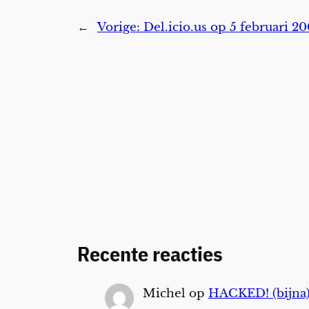
←
Vorige:
Del.icio.us op 5 februari 2
Recente reacties
Michel
op
HACKED! (bijna