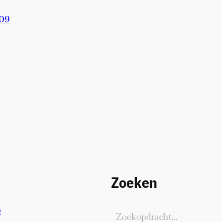
009
Zoeken
)