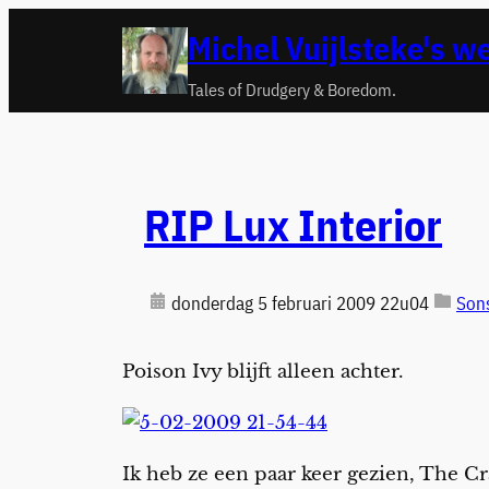
Ga
Michel Vuijlsteke's w
naar
de
Tales of Drudgery & Boredom.
inhoud
RIP Lux Interior
donderdag 5 februari 2009 22u04
Sons
Poison Ivy blijft alleen achter.
Ik heb ze een paar keer gezien, The C