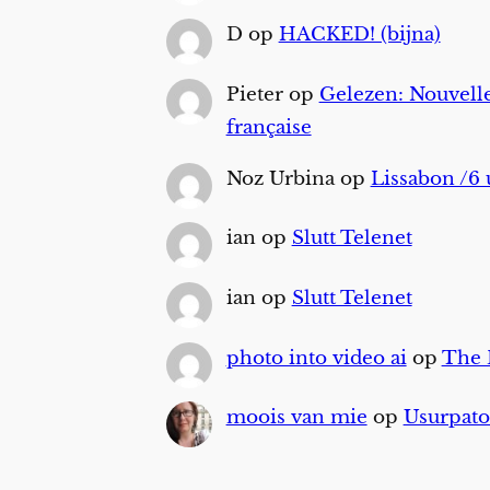
D
op
HACKED! (bijna)
Pieter
op
Gelezen: Nouvelle
française
Noz Urbina
op
Lissabon /6 
ian
op
Slutt Telenet
ian
op
Slutt Telenet
photo into video ai
op
The
moois van mie
op
Usurpato