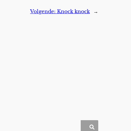
Volgende:
Knock knock
→