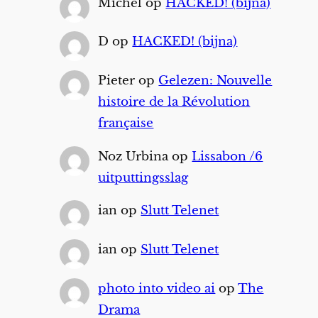
Michel
op
HACKED! (bijna)
D
op
HACKED! (bijna)
Pieter
op
Gelezen: Nouvelle
histoire de la Révolution
française
Noz Urbina
op
Lissabon /6
uitputtingsslag
ian
op
Slutt Telenet
ian
op
Slutt Telenet
photo into video ai
op
The
Drama