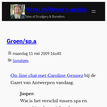
Ga
Michel Vuijlsteke's weblog
naar
Tales of Drudgery & Boredom.
de
inhoud
Groen/sp.a
maandag 11 mei 2009 16u40
Sonstiges
On-line chat met Caroline Gennez
bij de
Gazet van Antwerpen vandaag.
Jasper:
Wat is het verschil tussen spa en