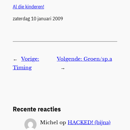
Al die kinderen!
Datum
zaterdag 10 januari 2009
←
Vorige:
Volgende:
Groen/sp.a
Timing
→
Recente reacties
Michel
op
HACKED! (bijna)