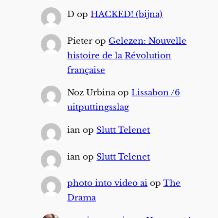
D
op
HACKED! (bijna)
Pieter
op
Gelezen: Nouvelle
histoire de la Révolution
française
Noz Urbina
op
Lissabon /6
uitputtingsslag
ian
op
Slutt Telenet
ian
op
Slutt Telenet
photo into video ai
op
The
Drama