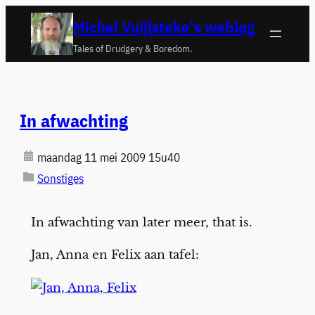
Ga
Michel Vuijlsteke's weblog
naar
Tales of Drudgery & Boredom.
de
inhoud
In afwachting
maandag 11 mei 2009 15u40
Sonstiges
In afwachting van later meer, that is.
Jan, Anna en Felix aan tafel: