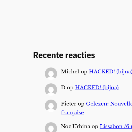
Recente reacties
Michel
op
HACKED! (bijna
D
op
HACKED! (bijna)
Pieter
op
Gelezen: Nouvelle
française
Noz Urbina
op
Lissabon /6 