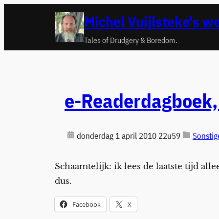
Ga
Michel Vuijlsteke's w
naar
de
Tales of Drudgery & Boredom.
inhoud
e-Readerdagboek, 
donderdag 1 april 2010 22u59
Sonstig
Schaamtelijk: ik lees de laatste tijd all
dus.
Facebook
X