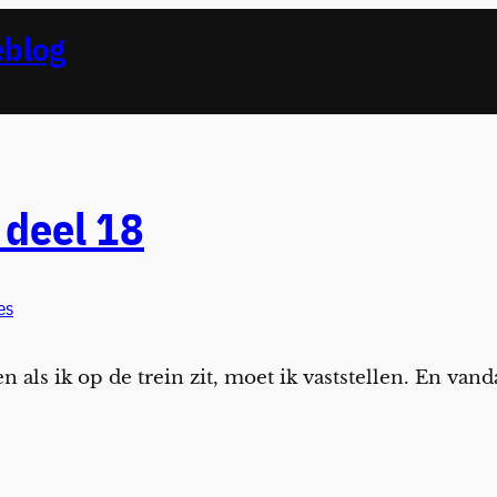
eblog
deel 18
es
een als ik op de trein zit, moet ik vaststellen. En va