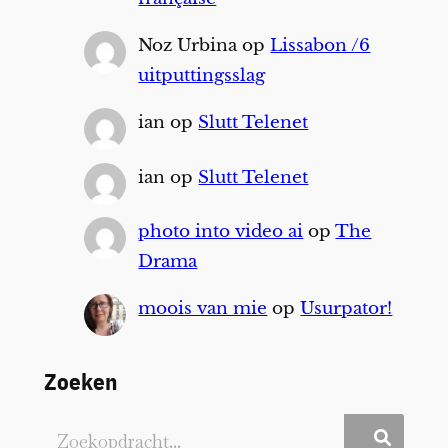
Noz Urbina
op
Lissabon /6
uitputtingsslag
ian
op
Slutt Telenet
ian
op
Slutt Telenet
photo into video ai
op
The
Drama
moois van mie
op
Usurpator!
Zoeken