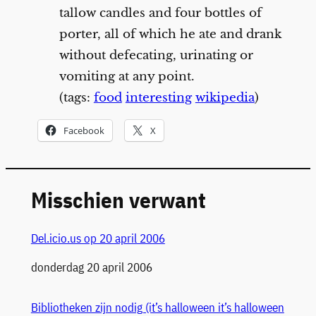
tallow candles and four bottles of
porter, all of which he ate and drank
without defecating, urinating or
vomiting at any point.
(tags:
food
interesting
wikipedia
)
Facebook
X
Misschien verwant
Del.icio.us op 20 april 2006
Datum
donderdag 20 april 2006
Bibliotheken zijn nodig (it’s halloween it’s halloween