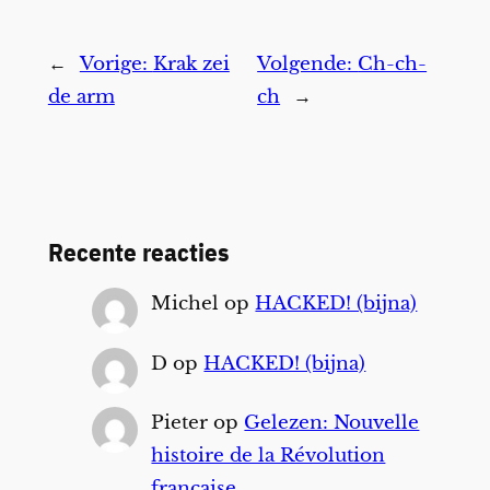
←
Vorige:
Krak zei
Volgende:
Ch-ch-
de arm
ch
→
Recente reacties
Michel
op
HACKED! (bijna)
D
op
HACKED! (bijna)
Pieter
op
Gelezen: Nouvelle
histoire de la Révolution
française