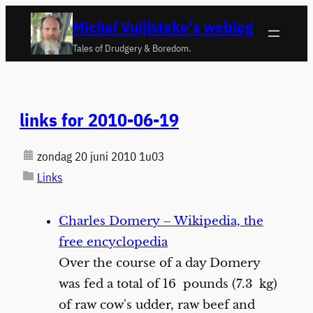
Ga
Michel Vuijlsteke's weblog
naar
Tales of Drudgery & Boredom.
de
inhoud
links for 2010-06-19
zondag 20 juni 2010 1u03
Links
Charles Domery – Wikipedia, the
free encyclopedia
Over the course of a day Domery
was fed a total of 16 pounds (7.3 kg)
of raw cow's udder, raw beef and