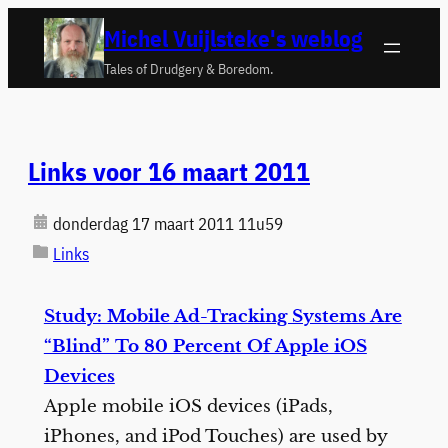
Ga
Michel Vuijlsteke's weblog
naar
Tales of Drudgery & Boredom.
de
inhoud
Links voor 16 maart 2011
donderdag 17 maart 2011 11u59
Links
Study: Mobile Ad-Tracking Systems Are
“Blind” To 80 Percent Of Apple iOS
Devices
Apple mobile iOS devices (iPads,
iPhones, and iPod Touches) are used by