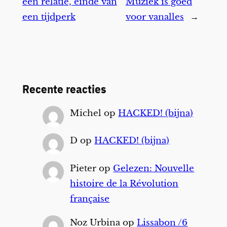
een relatie, einde van
Muziek is goed
een tijdperk
voor vanalles
→
Recente reacties
Michel
op
HACKED! (bijna)
D
op
HACKED! (bijna)
Pieter
op
Gelezen: Nouvelle
histoire de la Révolution
française
Noz Urbina
op
Lissabon /6