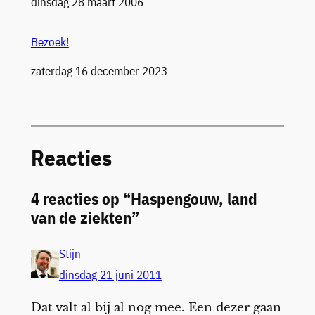
Datum
dinsdag 28 maart 2006
Bezoek!
Datum
zaterdag 16 december 2023
Reacties
4 reacties op “Haspengouw, land
van de ziekten”
Stijn
dinsdag 21 juni 2011
Dat valt al bij al nog mee. Een dezer gaan