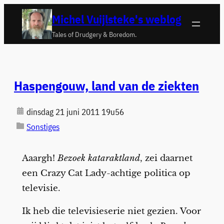
Ga
Michel Vuijlsteke's weblog
naar
Tales of Drudgery & Boredom.
de
inhoud
Haspengouw, land van de ziekten
dinsdag 21 juni 2011 19u56
Sonstiges
Aaargh!
Bezoek kataraktland
, zei daarnet
een Crazy Cat Lady-achtige politica op
televisie.
Ik heb die televisieserie niet gezien. Voor