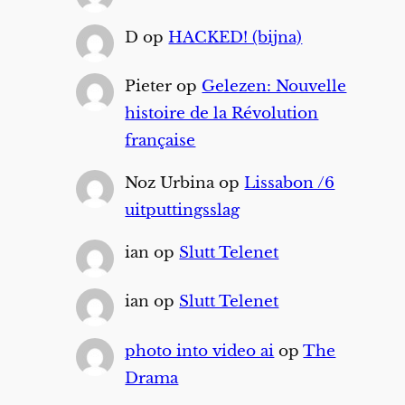
D
op
HACKED! (bijna)
Pieter
op
Gelezen: Nouvelle
histoire de la Révolution
française
Noz Urbina
op
Lissabon /6
uitputtingsslag
ian
op
Slutt Telenet
ian
op
Slutt Telenet
photo into video ai
op
The
Drama