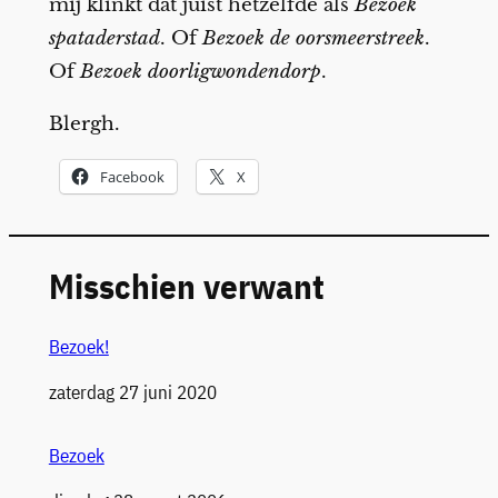
mij klinkt dat juist hetzelfde als
Bezoek
spataderstad
. Of
Bezoek de oorsmeerstreek
.
Of
Bezoek doorligwondendorp
.
Blergh.
Facebook
X
Misschien verwant
Bezoek!
Datum
zaterdag 27 juni 2020
Bezoek