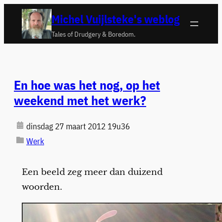
Ga
Michel Vuijlsteke's weblog
naar
Tales of Drudgery & Boredom.
de
inhoud
En hoe was het nog, op het
weekend met het werk?
dinsdag 27 maart 2012 19u36
Werk
Een beeld zeg meer dan duizend
woorden.