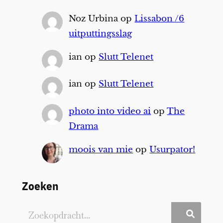
Noz Urbina
op
Lissabon /6
uitputtingsslag
ian
op
Slutt Telenet
ian
op
Slutt Telenet
photo into video ai
op
The
Drama
moois van mie
op
Usurpator!
Zoeken