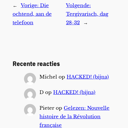
←
Vorige:
Die
Volgende:
ochtend, aan de
Tergivarisch, dag
telefoon
28-32
→
Recente reacties
Michel
op
HACKED! (bijna)
D
op
HACKED! (bijna)
Pieter
op
Gelezen: Nouvelle
histoire de la Révolution
française