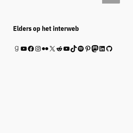
Elders op het interweb
Goodreads
YouTube
Facebook
Instagram
Flickr
X
Reddit
YouTube
TikTok
Spotify
Pinterest
Mastodon
LinkedIn
GitHub