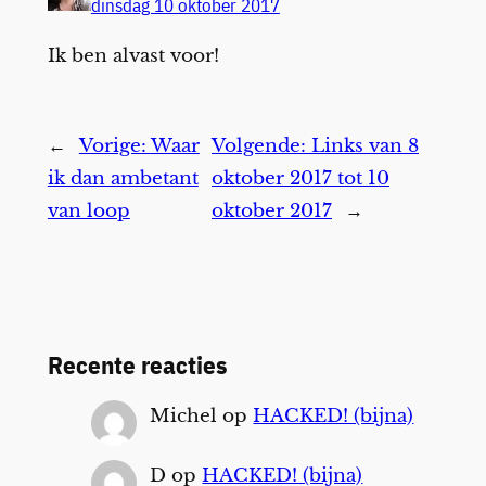
dinsdag 10 oktober 2017
Ik ben alvast voor!
←
Vorige:
Waar
Volgende:
Links van 8
ik dan ambetant
oktober 2017 tot 10
van loop
oktober 2017
→
Recente reacties
Michel
op
HACKED! (bijna)
D
op
HACKED! (bijna)