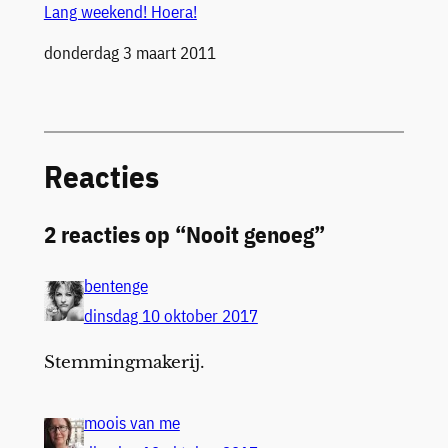
Lang weekend! Hoera!
Datum
donderdag 3 maart 2011
Reacties
2 reacties op “Nooit genoeg”
bentenge
dinsdag 10 oktober 2017
Stemmingmakerij.
moois van me