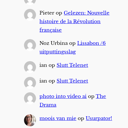
Pieter
op
Gelezen: Nouvelle
histoire de la Révolution
française
Noz Urbina
op
Lissabon /6
uitputtingsslag
ian
op
Slutt Telenet
ian
op
Slutt Telenet
photo into video ai
op
The
Drama
moois van mie
op
Usurpator!