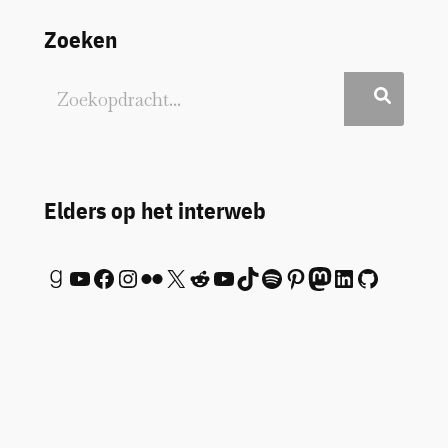
Zoeken
Elders op het interweb
Goodreads
YouTube
Facebook
Instagram
Flickr
X
Reddit
YouTube
TikTok
Spotify
Pinterest
Mastodon
LinkedIn
GitHub