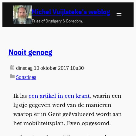
Ga
Michel Vuijlsteke's weblog
naar
Tales of Drudgery & Boredom.
de
inhoud
Nooit genoeg
dinsdag 10 oktober 2017 10u30
Sonstiges
Ik las
een artikel in een krant
, waarin een
lijstje gegeven werd van de manieren
waarop er in Gent geëvalueerd wordt aan
het mobiliteitsplan. Even opgesomd: