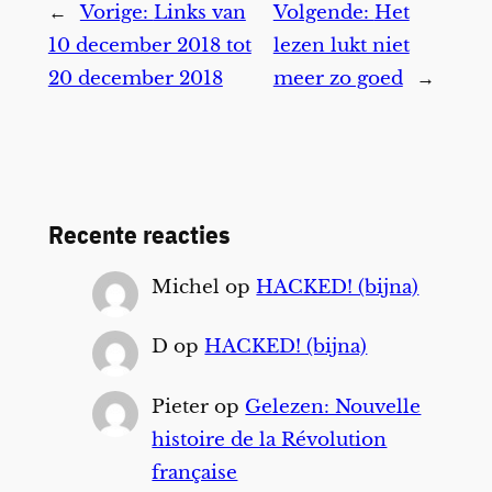
←
Vorige:
Links van
Volgende:
Het
10 december 2018 tot
lezen lukt niet
20 december 2018
meer zo goed
→
Recente reacties
Michel
op
HACKED! (bijna)
D
op
HACKED! (bijna)
Pieter
op
Gelezen: Nouvelle
histoire de la Révolution
française