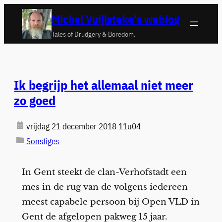
Ga
Michel Vuijlsteke's weblog
naar
Tales of Drudgery & Boredom.
de
inhoud
Ik begrijp het allemaal niet meer
zo goed
vrijdag 21 december 2018 11u04
Sonstiges
In Gent steekt de clan-Verhofstadt een
mes in de rug van de volgens iedereen
meest capabele persoon bij Open VLD in
Gent de afgelopen pakweg 15 jaar.