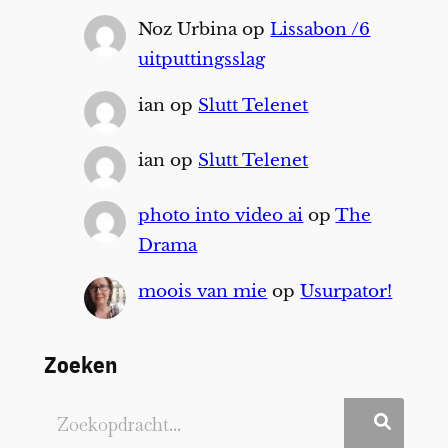
Noz Urbina
op
Lissabon /6
uitputtingsslag
ian
op
Slutt Telenet
ian
op
Slutt Telenet
photo into video ai
op
The
Drama
moois van mie
op
Usurpator!
Zoeken