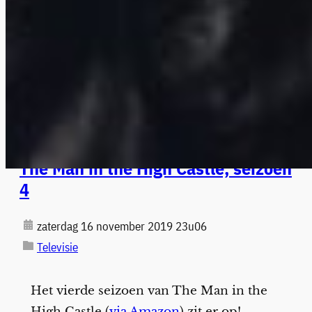
The Man in the High Castle, seizoen
4
zaterdag 16 november 2019 23u06
Televisie
Het vierde seizoen van The Man in the
High Castle (
via Amazon
) zit er op!