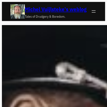
Ga
Michel Vuijlsteke's weblog
naar
Tales of Drudgery & Boredom.
de
inhoud