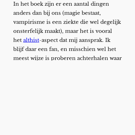
In het boek zijn er een aantal dingen
anders dan bij ons (magie bestaat,
vampirisme is een ziekte die wel degelijk
onsterfelijk maakt), maar het is vooral
het
althist
-aspect dat mij aansprak. Ik
blijf daar een fan, en misschien wel het
meest wijze is proberen achterhalen waar
het divergentiepunt is ten opzicht van de
onze geschiedenis.
Het boek begint met het verhaal Hywel
Peredur in Wales, in “the nine hundred
tenth year of Arthur’s Triumph, the one
thousand ninety-fifth year of
Constantine’s City”. Een beetje rekenen