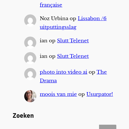
française
Noz Urbina
op
Lissabon /6
uitputtingsslag
ian
op
Slutt Telenet
ian
op
Slutt Telenet
photo into video ai
op
The
Drama
moois van mie
op
Usurpator!
Zoeken