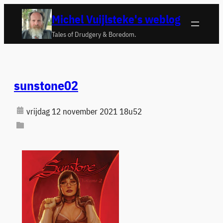
Ga
Michel Vuijlsteke's weblog
naar
Tales of Drudgery & Boredom.
de
inhoud
sunstone02
vrijdag 12 november 2021 18u52