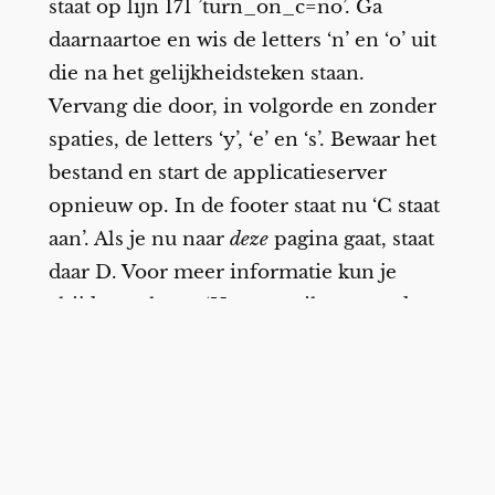
staat op lijn 171 ’turn_on_c=no’. Ga
daarnaartoe en wis de letters ‘n’ en ‘o’ uit
die na het gelijkheidsteken staan.
Vervang die door, in volgorde en zonder
spaties, de letters ‘y’, ‘e’ en ‘s’. Bewaar het
bestand en start de applicatieserver
opnieuw op. In de footer staat nu ‘C staat
aan’. Als je nu naar
deze
pagina gaat, staat
daar D. Voor meer informatie kun je
altijd terecht op ‘Hoe zorg ik ervoor dat
D aan staat’ in de FAQ op onze website.”
“Hallo support. Ik héb A, B en C gedaan.
D zou moeten gebeuren, maar E gebeurt.
Ik krijg graag een antwoord op mijn
vraag.”