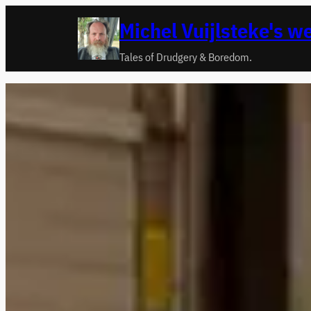
Ga
Michel Vuijlsteke's w
naar
de
Tales of Drudgery & Boredom.
inhoud