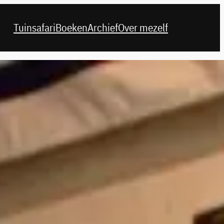
Tuinsafari
Boeken
Archief
Over mezelf