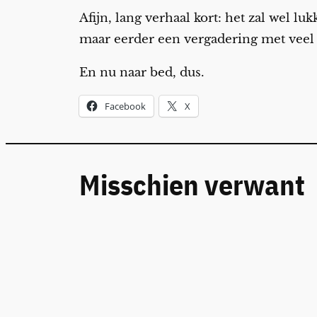
Afijn, lang verhaal kort: het zal wel 
maar eerder een vergadering met veel
En nu naar bed, dus.
Facebook
X
Misschien verwant
Vakantie? Wat vakantie?
Datum
dinsdag 12 januari 2021