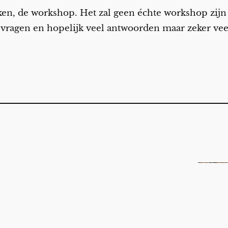
lukken, de workshop. Het zal geen échte workshop zij
 vragen en hopelijk veel antwoorden maar zeker ve
Een volle week
Datum
zondag 6 oktober 2019