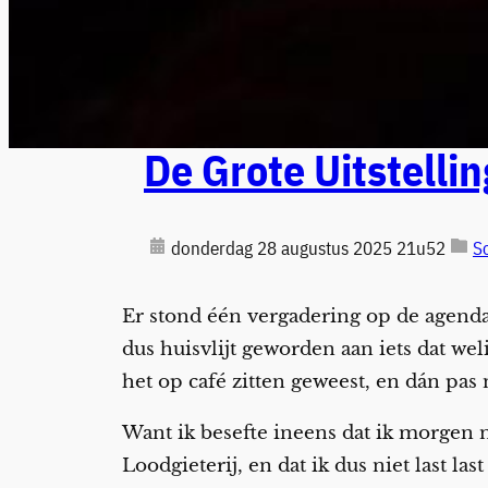
De Grote Uitstellin
donderdag 28 augustus 2025 21u52
S
Er stond één vergadering op de agenda
dus huisvlijt geworden aan iets dat we
het op café zitten geweest, en
dán pas
Want ik besefte ineens dat ik morgen 
Loodgieterij, en dat ik dus niet last la