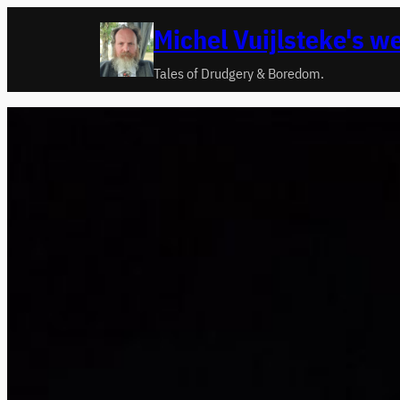
Ga
Michel Vuijlsteke's w
naar
de
Tales of Drudgery & Boredom.
inhoud