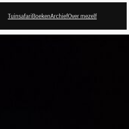
Tuinsafari
Boeken
Archief
Over mezelf