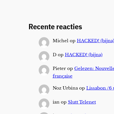
Recente reacties
Michel
op
HACKED! (bijna
D
op
HACKED! (bijna)
Pieter
op
Gelezen: Nouvelle
française
Noz Urbina
op
Lissabon /6 
ian
op
Slutt Telenet