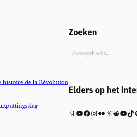
Zoeken
)
 histoire de la Révolution
Elders op het int
uitputtingsslag
Goodreads
YouTube
Facebook
Instagram
Flickr
X
Reddit
YouTube
TikTok
Spot