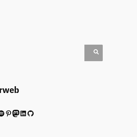
erweb
ify
Pinterest
Mastodon
LinkedIn
GitHub