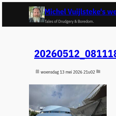
Ga
Michel Vuijlsteke's w
naar
de
Tales of Drudgery & Boredom.
inhoud
20260512_08111
woensdag 13 mei 2026 21u02