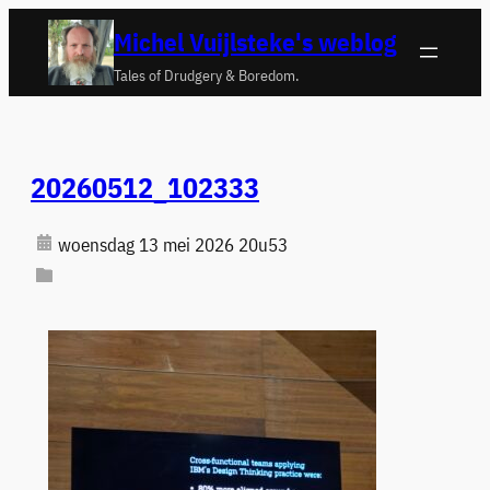
Ga
Michel Vuijlsteke's weblog
naar
Tales of Drudgery & Boredom.
de
inhoud
20260512_102333
woensdag 13 mei 2026 20u53