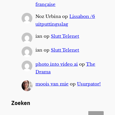
française
Noz Urbina
op
Lissabon /6
uitputtingsslag
ian
op
Slutt Telenet
ian
op
Slutt Telenet
photo into video ai
op
The
Drama
moois van mie
op
Usurpator!
Zoeken